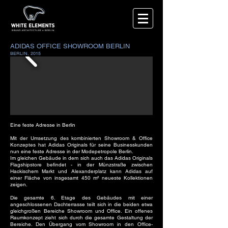
ADIDAS OFFICE SHOWROOM BERLIN
BERLIN, 2015
Eine feste Adresse in Berlin
Mit der Umsetzung des kombinierten Showroom & Office
Konzeptes hat Adidas Originals für seine Businesskunden
nun eine feste Adresse in der Modepetropole Berlin.
Im gleichen Gebäude in dem sich auch das Adidas Originals
Flagshipstore befindet - in der Münzstraße zwischen
Hackischem Markt und Alexanderplatz kann Adidas auf
einer Fläche von insgesamt 450 m² neueste Kollektionen
zeigen.
Die gesamte 6. Etage des Gebäudes mit einer
angeschlossenen Dachterrasse teilt sich in die beiden etwa
gleichgroßen Bereiche Showroom und Office. Ein offenes
Raumkonzept zieht sich durch die gesamte Gestaltung der
Bereiche. Den Übergang vom Showroom in den Office-