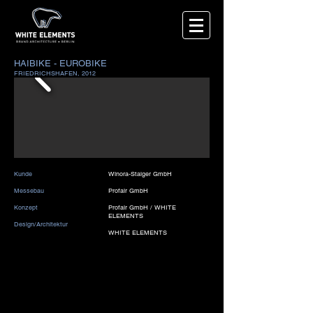
HAIBIKE - EUROBIKE
FRIEDRICHSHAFEN, 2012
Kunde
Winora-Staiger GmbH
Messebau
Profair GmbH
Konzept
Profair GmbH / WHITE
ELEMENTS
Design/Architektur
WHITE ELEMENTS